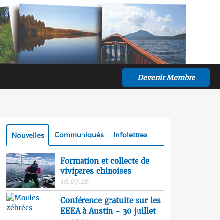
Devenir Membre
Communiqués
Infolettres
Nouvelles
Formation et collecte de
vivipares chinoises
16.07.26
Conférence gratuite sur les
EEEA à Austin - 30 juillet