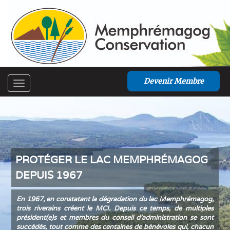
Devenir Membre
Toggle
navigation
PROTÉGER LE LAC MEMPHRÉMAGOG
DEPUIS 1967
En 1967, en constatant la dégradation du lac Memphrémagog,
trois riverains créent le MCI. Depuis ce temps, de multiples
président(e)s et membres du conseil d’administration se sont
succédés, tout comme des centaines de bénévoles qui, chacun