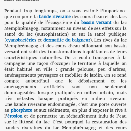
Pendant trop longtemps, on a sous-estimé l’importance
que comporte la
bande riveraine
des cours d’eau et des lacs
pour la qualité de l’écosystème du
bassin versant
du lac
Memphrémagog, notamment au niveau de ses effets sur la
santé du lac (eutrophisation) et sur la santé publique
(
cyanobactéries
et
dermatite du baigneur
). Les rives du lac
Memphrémagog et des cours d’eau sillonnant son bassin
versant ont subi des transformations inquiétantes de leurs
caractéristiques naturelles. On a voulu transposer à la
campagne une façon d’occuper le territoire à laquelle on
était habitué en ville : grande pelouse, peu d’arbres,
aménagements paysagers et mobilier de jardin. On se rend
compte aujourd’hui que le déboisement et les
aménagements artificiels sont non seulement
dommageables lorsque pratiqués en milieu urbain, mais
très néfastes lorsque pratiqués en milieu riverain.
Une bande riveraine endommagée, c’est une porte ouverte
au
phosphore
et aux sédiments, en plus d’exposer la rive à
l’
érosion
et de permettre un réchauffement indu de l’eau
sur le littoral du lac. C’est pourquoi la restauration des
bandes riveraines du lac Memphrémagog et des cours